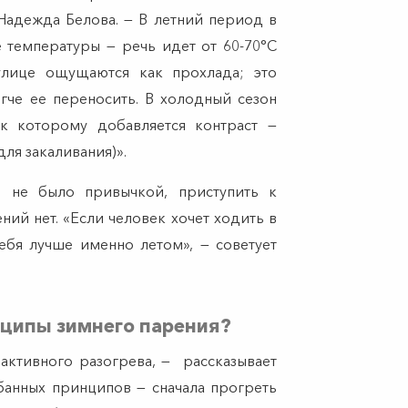
 Надежда Белова. — В летний период в
 температуры — речь идет от 60-70°C
улице ощущаются как прохлада; это
гче ее переносить. В холодный сезон
 к которому добавляется контраст —
ля закаливания)».
 не было привычкой, приступить к
ий нет. «Если человек хочет ходить в
себя лучше именно летом», — советует
нципы зимнего парения?
активного разогрева, — рассказывает
банных принципов — сначала прогреть