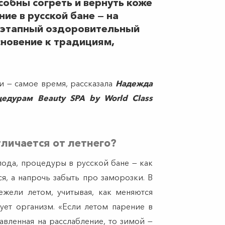
обны согреть и вернуть коже
ие в русской бане — на
оэтапный оздоровительный
сновение к традициям,
и — самое время, рассказала
Надежда
едурам Beauty SPA by World Class
личается от летнего?
лода, процедуры в русской бане — как
ся, а напрочь забыть про заморозки. В
ежели летом, учитывая, как меняются
ует организм. «Если летом парение в
авленная на расслабление, то зимой —