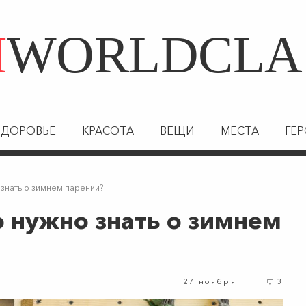
Я
WORLDCLA
ЗДОРОВЬЕ
КРАСОТА
ВЕЩИ
МЕСТА
ГЕ
 знать о зимнем парении?
о нужно знать о зимнем
27 ноября
3