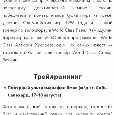
Mountain Race Camp Александр Ивакин; м. с. м. к. по
велоспорту, девятикратный чемпион России,
победитель и призер этапов Кубка мира на треке,
участник Олимпийских игр 1996 года и главный
тренер по велоспорту в World Class Павел Хамидулин;
директор направления «Outdoor-программы» в World
Class Алексей Хухорев; один из самых известных
триатлетов России, элит-тренер World Class Степан
Вахмин.
Трейлраннинг
Полярный ультрамарафон Ямал (ж/д ст. Собь,
Салехард, 17-18 августа)
Хотите настоящий детокс от интернета, городских
благ и качественный отдых для кипящих мозгов?