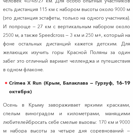
человек 40/48/27 км. Для особо опытных участников
есть дистанция 115 км с набором высоты около 9000 м
(это дистанция эстафеты, только на одного участника).
И попроще — 27 км с вертикальным набором около
2500 м, а также Speedcross — 3 км и 250 м+, который на
фоне остальных дистанций кажется детским. Для
желающих изучить горы Красной Поляны за один
забег это отличный вариант челленджа и путешествия
в одном флаконе.
Crimea X Run (Крым, Балаклава — Гурзуф, 16–19
октября)
Осень в Крыму завораживает яркими красками,
спелым виноградом и километрами, манящими
любителейбросать себе смелые вызовы: 170 км и 9000
м набора высоты за четыре дня соревнований —