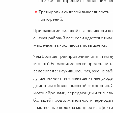
по 20-30 повторений с небольшим ве
Тренировки силовой выносливости — 
повторений.
При развитии силовой выносливости ко
снижая рабочий вес; если удается с ним
мышечная выносливость повышается.
Чем больше тренировочный опыт, тем л
мышцы”. Ее развитие легко представить с
велосипеде: научившись раз, уже не за
лучше техника, тем меньше на нее уход
двигаться с более высокой скоростью.
мотонейронами, передающими сигналы к
большей продолжительности периода т
— мышечные волокна мощнее и эффекти