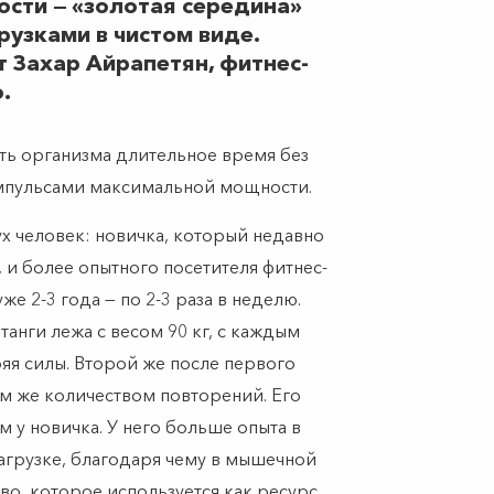
ости — «золотая середина»
узками в чистом виде.
 Захар Айрапетян, фитнес-
.
ть организма длительное время без
импульсами максимальной мощности.
х человек: новичка, который недавно
ю, и более опытного посетителя фитнес-
е 2-3 года — по 2-3 раза в неделю.
анги лежа с весом 90 кг, с каждым
яя силы. Второй же после первого
ем же количеством повторений. Его
 у новичка. У него больше опыта в
агрузке, благодаря чему в мышечной
во, которое используется как ресурс