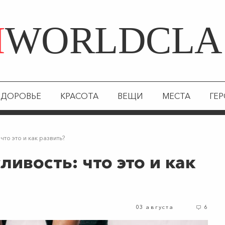
Я
WORLDCLA
ЗДОРОВЬЕ
КРАСОТА
ВЕЩИ
МЕСТА
ГЕ
то это и как развить?
вость: что это и как
03 августа
6