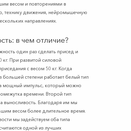
шим весом и повторениями в
ю, технику движения, нейромышечную
нескольких направлениях.
сть: в чем отличие?
ожность один раз сделать присед и
0 кг. При развитой силовой
риседания с весом 50 кг. Когда
в большей степени работает белый тип
за мощный импульс, который можно
ромежутка времени. Второй тип
за выносливость. Благодаря им мы
ьшим весом более длительное время.
ости мы задействуем оба типа
 считаются одной из лучших