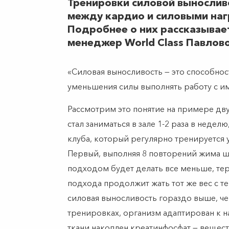
Тренировки силовой вынослив
между кардио и силовыми нагр
Подробнее о них рассказывает
менеджер World Class Павлово
«Силовая выносливость — это способнос
уменьшения силы выполнять работу с 
Рассмотрим это понятие на примере дву
стал заниматься в зале 1-2 раза в недел
клуба, который регулярно тренируется уж
Первый, выполняя 8 повторений жима шт
подходом будет делать все меньше, тер
подхода продолжит жать тот же вес с т
силовая выносливость гораздо выше, чем
тренировках, организм адаптирован к н
ткани накоплен креатинфосфат — вещест