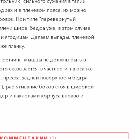
угольник” сильного сужения в талии
драх и в плечевом поясе, их можно
ровок. При типе “перевернутый
плечи шире, бедра уже; в этом случае
и ягодицам. Делаем выпады, плечевой
 же планку.
 стретчинг: мышцы не должны быть в
то сказывается, в частности, на осанке.
, пресса, задней поверхности бедра
”), растягивание боков стоя в широкой
ер и наклонами корпуса вправо и
КОММЕНТАРИИ
(2)