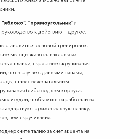
я плоского живота можно выполнять
хники.
х
“яблоко”, “прямоугольник”
и
х руководство к действию — другое.
ны становиться основой тренировок.
осые мышцы живота: наклоны из
ковые планки, скрестные скручивания.
и, что в случае с данными типами,
ироды, станет нежелательным
ручивания (либо подъем корпуса,
 амплитудой, чтобы мышцы работали на
 стандартную горизонтальную планку,
ее, чем скручивания.
одчеркните талию за счет акцента на