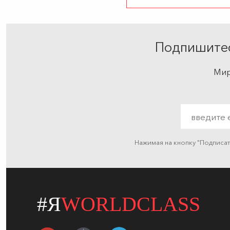
Подпишитес
Мир
Нажимая на кнопку "Подписа
#Я
WORLDCLASS