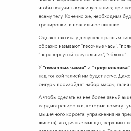
чтобы получить красивую талию; при п
всему телу. Конечно же, необходима буд
тренировки, и правильное питание.
Однако тактика у девушек с разным тип
образно называют “песочные часы”, “прям
“перевернутый треугольник”, “яблоко”.
У
“песочных часов”
и
“треугольника”
над тонкой талией им будет легче. Даже
фигуры произойдет набор массы, талия 
А чтобы сделать на нее более явный акц
кардиотренировки, которые помогут у
мышечного корсета: упражнения на пре
живота), ягодичные мышцы, верхний пле