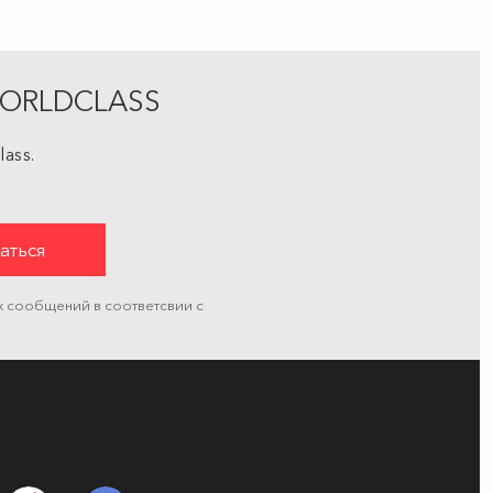
ЯWORLDCLASS
ass.
х сообщений в соответсвии с