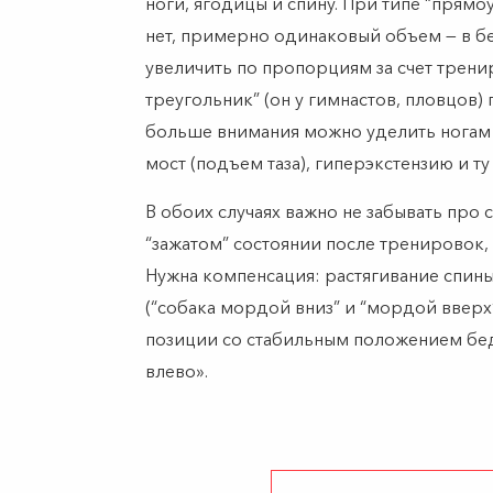
ноги, ягодицы и спину. При типе “прямо
нет, примерно одинаковый объем — в бе
увеличить по пропорциям за счет трени
треугольник” (он у гимнастов, пловцов) 
больше внимания можно уделить ногам 
мост (подъем таза), гиперэкстензию и ту
В обоих случаях важно не забывать про
“зажатом” состоянии после тренировок, э
Нужна компенсация: растягивание спины
(“собака мордой вниз” и “мордой вверх
позиции со стабильным положением бед
влево».