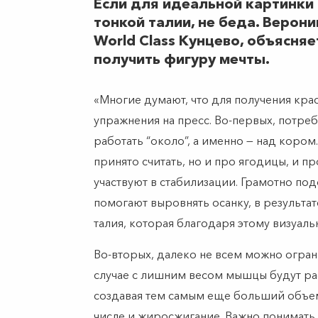
Если для идеальной картинки 
тонкой талии, не беда. Верон
World Class Кунцево, объясняе
получить фигуру мечты.
«Многие думают, что для получения крас
упражнения на пресс. Во-первых, потреб
работать “около”, а именно — над кором.
принято считать, но и про ягодицы, и п
участвуют в стабилизации. Грамотно по
помогают выровнять осанку, в результате
талия, которая благодаря этому визуаль
Во-вторых, далеко не всем можно огра
случае с лишним весом мышцы будут р
создавая тем самым еще больший объем
числе и жиросжигание. Важно понимать,