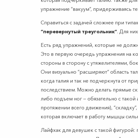
которая подчеркивает талию. Также дл
упражнение “вакуум”, придерживаясь те
Справиться с задачей сложнее при типа
“перевернутый треугольник”
. Для ни
Есть ряд упражнений, которые не долж
Это в первую очередь упражнения на к
стороны в сторону с утяжелителями, бо
Они визуально “расширяют” область тали
когда талия и так не подчеркнута от пр
последствием. Можно делать прямые ск
либо подъем ног — обязательно с такой
протяжении всего движения), “складку”,
которая включает в работу мышцы сильн
Лайфхак для девушек с такой фигурой: п