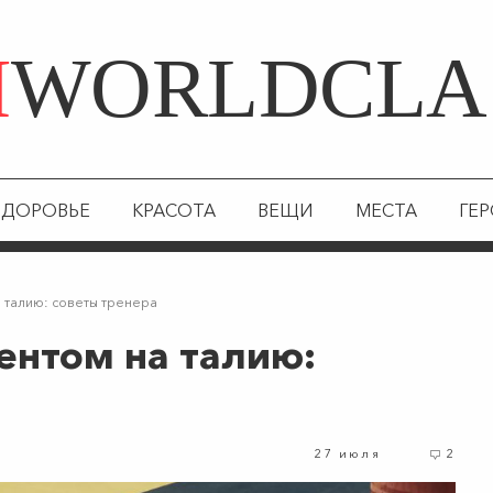
Я
WORLDCLA
ЗДОРОВЬЕ
КРАСОТА
ВЕЩИ
МЕСТА
ГЕ
 талию: советы тренера
ентом на талию:
27 июля
2