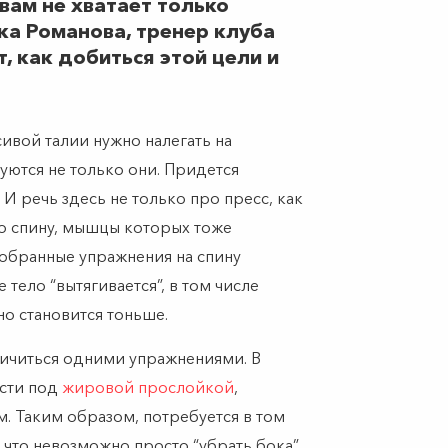
вам не хватает только
ика Романова, тренер клуба
т, как добиться этой цели и
ивой талии нужно налегать на
уются не только они. Придется
 И речь здесь не только про пресс, как
ро спину, мышцы которых тоже
добранные упражнения на спину
 тело “вытягивается”, в том числе
но становится тоньше.
ничиться одними упражнениями. В
асти под
жировой прослойкой
,
. Таким образом, потребуется в том
 что невозможно просто “убрать бока”,