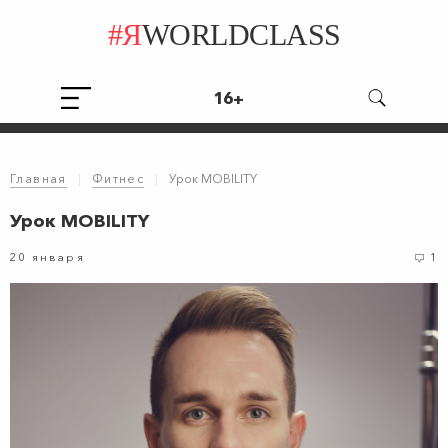
#Я
WORLDCLASS
16+
Главная
|
Фитнес
|
Урок MOBILITY
Урок MOBILITY
20 января
1