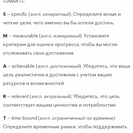
«SMART»:
S
— specific (
англ. конкретный
). Определите ясные и
четкие цели, чего именно вы бы хотели достичь.
M
— measurable (
англ. измеримый
). Установите
критерии для оценки прогресса, чтобы вы могли
отслеживать свои достижения.
A
— achievable (
англ. достижимый
). Убедитесь, что ваша
цель реалистична и достижима с учетом ваших
ресурсов и возможностей.
R
— relevant (
англ. актуальный
). Убедитесь, что цель
соответствует вашим ценностям и потребностям.
T
— time-bound (
англ. ограниченный по времени)
.
Определите временные рамки, чтобы поддерживать