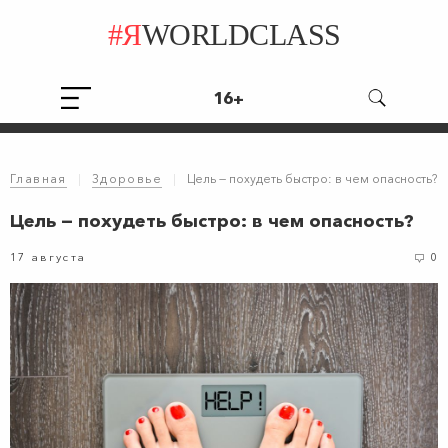
#Я
WORLDCLASS
16+
Главная
|
Здоровье
|
Цель — похудеть быстро: в чем опасность?
Цель — похудеть быстро: в чем опасность?
17 августа
0