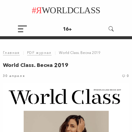
#Я
WORLDCLASS
16+
Главная
|
PDF журнал
|
World Class. Весна 2019
World Class. Весна 2019
30 апреля
0