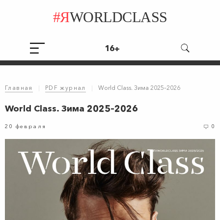
#Я
WORLDCLASS
16+
Главная
|
PDF журнал
|
World Class. Зима 2025–2026
World Class. Зима 2025–2026
20 февраля
0