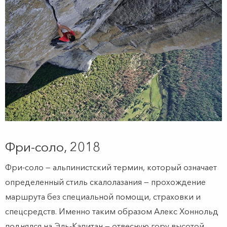
Фри-соло, 2018
Фри-соло — альпинистский термин, который означает
определенный стиль скалолазания — прохождение
маршрута без специальной помощи, страховки и
спецсредств. Именно таким образом Алекс Хоннольд
поднялся на Эль-Капитан — отвесную гору высотой