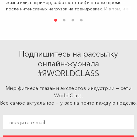
жизни или, например, работает стоя) и в то же время —
после интенсивных нагрузок на тренировках. И в том, и в
другом случае ногам нужно дать расслабление, как
вариант — с помощью массажа, который «разгонит» кровь
и снимет усталость. Для такой релакс-терапии у
лаборатории Puressentiel есть два новых средства.
Подпишитесь на рассылку
онлайн-журнала
#ЯWORLDCLASS
Мир фитнеса глазами экспертов индустрии — сети
World Class.
Все самое актуальное — у вас на почте каждую неделю.