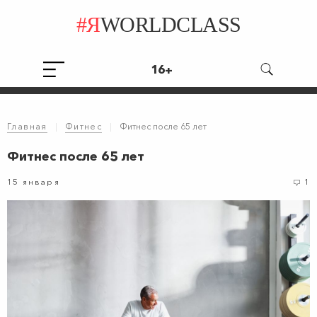
#Я
WORLDCLASS
16+
Главная
|
Фитнес
|
Фитнес после 65 лет
Фитнес после 65 лет
15 января
1