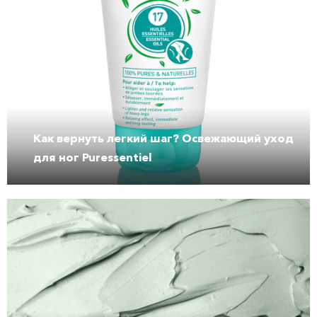
Как вернуть легкий шаг? Освежающий уход
для ног ​Puressentiel