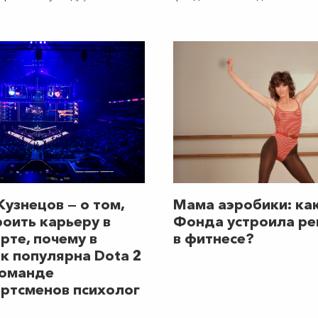
жно узнать легенду
свою третью благотворител
рта. Раиса Сметанина ведет
«Бежим за мечту». Присоеди
закрытый образ жизни, почти
рвью, редко появляется на
к говорят, очень рада, что ее
я, 29 февраля, выпадает
окосный год.
Кузнецов — о том,
Мама аэробики: ка
роить карьеру в
Фонда устроила р
рте, почему в
в фитнесе?
ак популярна Dota 2
команде
ртсменов психолог