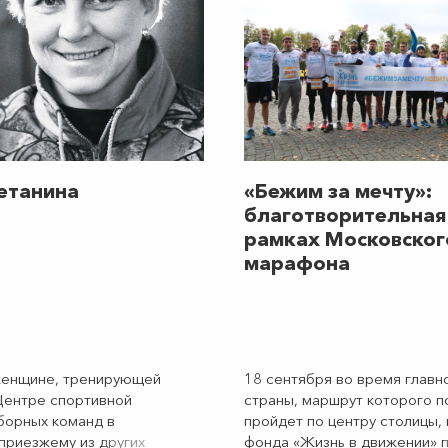
етанина
«Бежим за мечту»:
благотворительная
рамках Московског
марафона
женщине, тренирующей
18 сентября во время главн
ентре спортивной
страны, маршрут которого п
борных команд в
пройдет по центру столицы,
приезжему из других
фонда
«Жизнь в движении»
п