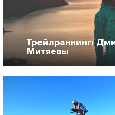
Трейлраннинг: Дми
Митяевы