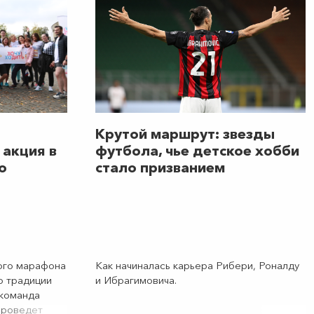
Крутой маршрут: звезды
 акция в
футбола, чье детское хобби
о
стало призванием
ого марафона
Как начиналась карьера Рибери, Роналду
о традиции
и Ибрагимовича.
 команда
роведет