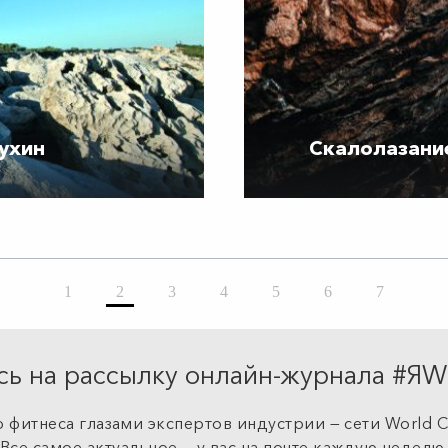
ухин
Скалолазани
1
2
3
4
5
6
7
ь на рассылку онлайн-журнала #
 фитнеса глазами экспертов индустрии — сети World Cl
Все самое актуальное — у вас на почте каждую неделю.