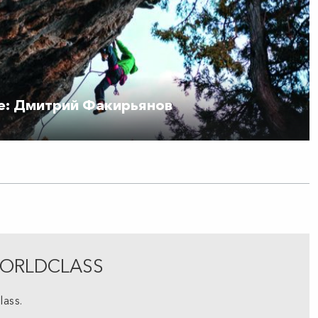
е: Дмитрий Факирьянов
ЯWORLDCLASS
ass.