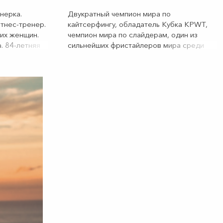
нерка.
Двукратный чемпион мира по
тнес-тренер.
кайтсерфингу, обладатель Кубка KPWT,
их женщин.
чемпион мира по слайдерам, один из
. 84-летняя
сильнейших фристайлеров мира среди
анда
кайтсерферов.
динственный
н Фонда.