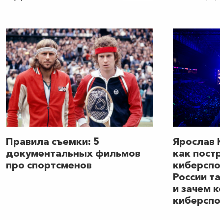
удовлетворенность жизнью, как научиться
регионов сло
получать удовольствие и что для этого
мирового спо
делать — мы спросили у доктора
максимально 
психологических и экономических наук,
не дает инте
профессора, коуча, политтехнолога
публике и, ка
Алексея Петровича Ситникова.
день рождени
только на вис
Правила съемки: 5
Ярослав 
документальных фильмов
как пост
про спортсменов
киберспо
России т
и зачем 
киберспо