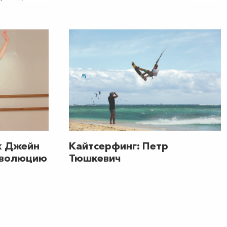
ьную акцию
няйтесь!
к Джейн
Кайтсерфинг: Петр
еволюцию
Тюшкевич