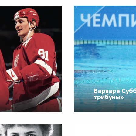
Варвара Суб
трибуны»