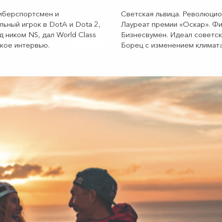
иберспортсмен и
Светская львица. Революцио
ьный игрок в DotA и Dota 2,
Лауреат премии «Оскар». Фи
д ником NS, дал World Class
Бизнесвумен. Идеал советск
дкое
интервью.
Борец
с изменением климата
тиктокерша. Все это не ком
по спасению мира, а один-е
человек — знаменитая Джей