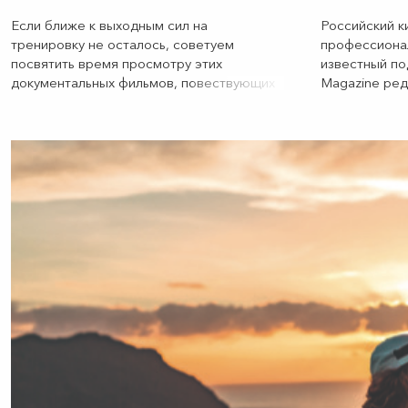
Если ближе к выходным сил на
Российский к
тренировку не осталось, советуем
профессионал
посвятить время просмотру этих
известный по
документальных фильмов, повествующих
Magazine ре
о легендарных героях и явлениях в мире
спорта. Чтобы вернуться в зал не только с
новыми силами и вдохновением, но и в
прежней форме, меняем попкорн на
исключительно полезные снеки!