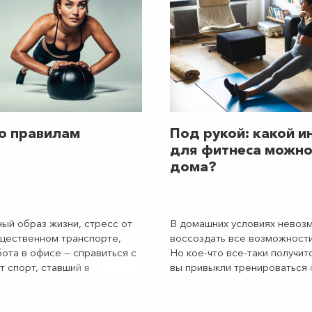
о правилам
Под рукой: какой и
для фитнеса можно
дома?
й образ жизни, стресс от
В домашних условиях невоз
щественном транспорте,
воссоздать все возможности
бота в офисе — справиться с
Но кое-что все-таки получит
т спорт, ставший в
вы привыкли тренироваться 
ды не просто увлечением, а
Гантели, гири, эспандеры м
ктивной и ответственной
тем, что есть дома, но для 
тношению к своему
предназначено. Как сделать