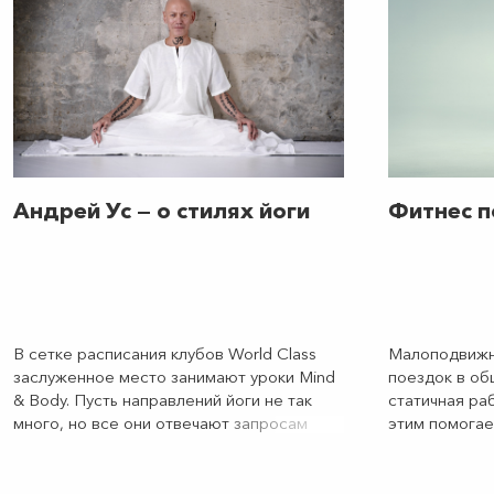
Андрей Ус — о стилях йоги
Фитнес п
В сетке расписания клубов World Class
Малоподвижны
заслуженное место занимают уроки Mind
поездок в об
& Body. Пусть направлений йоги не так
статичная ра
много, но все они отвечают запросам
этим помогае
современного человека, созданы
последние го
уважаемыми учителями и имеют под
выражением а
собой глубокую научную и философскую
позиции по о