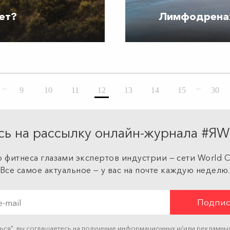
ет?
Лимфодренаж
...
...
9
10
11
12
13
14
15
30
ь на рассылку онлайн-журнала #
 фитнеса глазами экспертов индустрии — сети World Cl
Все самое актуальное — у вас на почте каждую неделю.
ться", вы соглашаетесь на получение информационных и/или рекламны