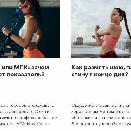
безопасно, рассказывает Ти
Шамилов, тренер клуба Worl
Сенная.
 или МПК: зачем
Как размять шею, п
от показатель?
спину в конце дня?
во способов отслеживать
Ощущение скованности в спи
с в тренировках. Один из
хорошо знакомо тем, кто ве
ользуют в профессиональном
образ жизни в связи с работ
казатель VO2 Max. Он же —
Боровкова, супервайзер гру
ель максимального
программ клуба World Class 