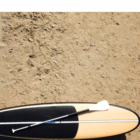
кислорода. Максим
рассказала о том, какая раз
нер клуба World Class
поможет избежать дискомфо
, рассказал о нем