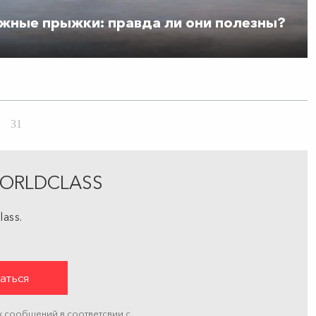
ные прыжки: правда ли они полезны?
31
ЯWORLDCLASS
ass.
х сообщений в соответсвии с