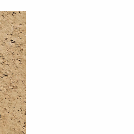
минка
режим тренировок для ребенка, вместе с
рта.
Динарой Муфтахетдиновой,
супервайзером детского клуба в World
Class Митино.