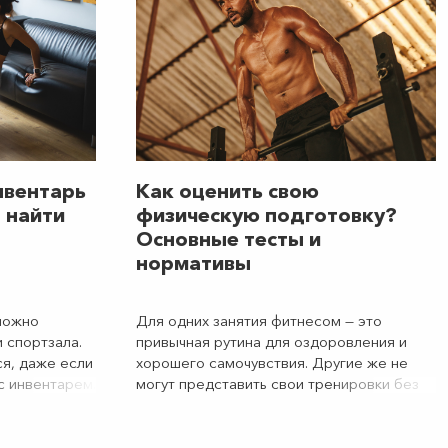
нвентарь
Как оценить свою
 найти
физическую подготовку?
Основные тесты и
нормативы
можно
Для одних занятия фитнесом — это
 спортзала.
привычная рутина для оздоровления и
ся, даже если
хорошего самочувствия. Другие же не
с инвентарем.
могут представить свои тренировки без
ожно заменить
спортивного азарта и частенько бросают
фитнеса не
себе вызов. Не всегда для этого нужны
 это
большие цели с высокой планкой. Начните