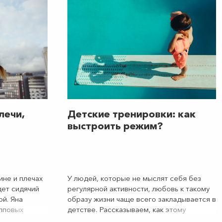
мур
с хороших показателей в тестах на
d Class
уровень физподготовки.
лечи,
Детские тренировки: как
выстроить режим?
не и плечах
У людей, которые не мыслят себя без
дет сидячий
регулярной активности, любовь к такому
ой. Яна
образу жизни чаще всего закладывается в
пповых
детстве. Рассказываем, как этому
Сенная,
способствовать, грамотно выстраивая