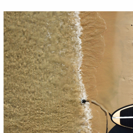
дома нужный фитнес-инвентарь. Или даже
потребления 
оборудовать комнату тренажером —
Колосов, тре
беговой дорожкой.
Земляной вал
подробнее.