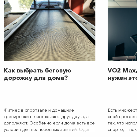
основу. Андрей Ус, элит-тренер по йоге
здоровью.
World Class, рассказывает об
особенностях каждого стиля.
Как выбрать беговую
VO2 Max,
дорожку для дома?
нужен эт
Фитнес в спортзале и домашние
Есть множест
тренировки не исключают друг друга, а
свой прогрес
дополняют. Особенно если дома есть все
тех, что исп
условия для полноценных занятий. Один
спорте, — по
из способов создать их — выбрать для
МПК: показат